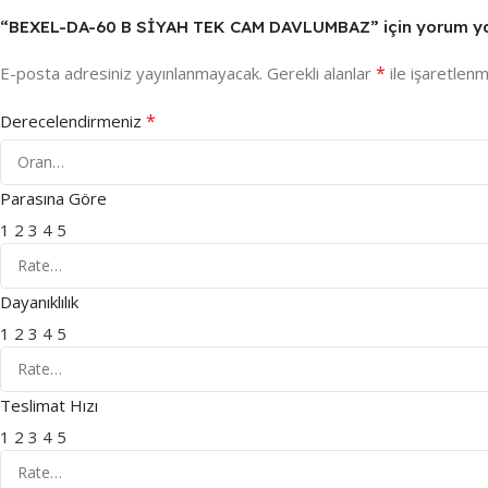
“BEXEL-DA-60 B SİYAH TEK CAM DAVLUMBAZ” için yorum yapan
*
E-posta adresiniz yayınlanmayacak.
Gerekli alanlar
ile işaretlenm
*
Derecelendirmeniz
Parasına Göre
1
2
3
4
5
Dayanıklılık
1
2
3
4
5
Teslimat Hızı
1
2
3
4
5