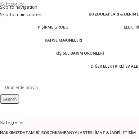
Kategoriler
Skip to navigation
Skip to main content
BUZDOLAPLARI & DERIN
PIŞIRME GRUBU
ELEKTR
KAHVE MAKINELERI
KIŞISEL BAKIM ÜRÜNLERI
DIĞER ELEKTRIKLI EV AL
Search
Kategoriler
HAKKIMIZDA
TAM BI’ BOSCH
KAMPANYALAR
TESLIMAT & İADE
İLETIŞIM