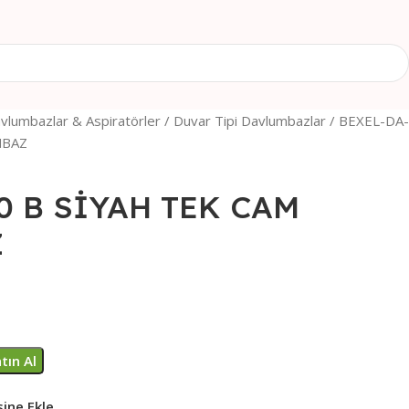
vlumbazlar & Aspiratörler
Duvar Tipi Davlumbazlar
BEXEL-DA-
MBAZ
0 B SİYAH TEK CAM
Z
tın Al
sine Ekle