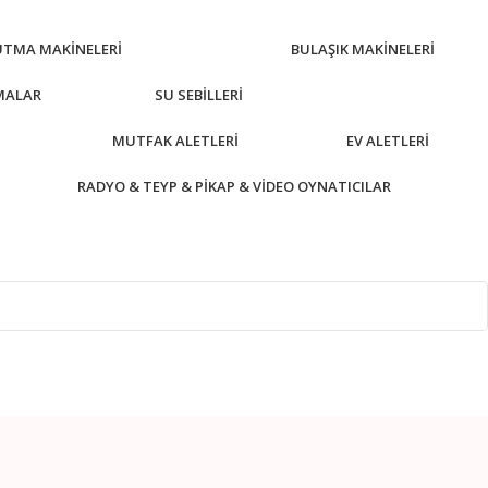
UTMA MAKINELERI
BULAŞIK MAKINELERI
MALAR
SU SEBILLERI
MUTFAK ALETLERI
EV ALETLERI
RADYO & TEYP & PIKAP & VIDEO OYNATICILAR