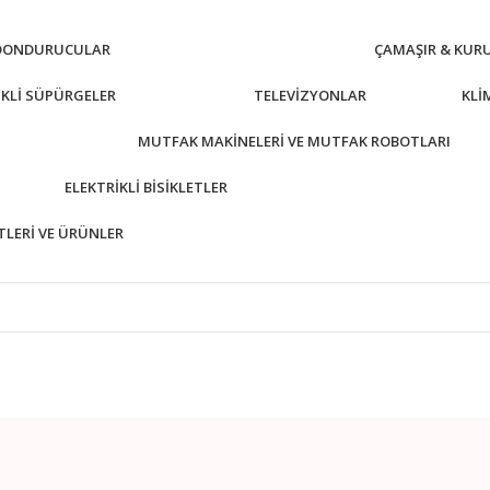
 DONDURUCULAR
ÇAMAŞIR & KUR
IKLI SÜPÜRGELER
TELEVIZYONLAR
KLI
MUTFAK MAKINELERI VE MUTFAK ROBOTLARI
ELEKTRIKLI BISIKLETLER
ETLERI VE ÜRÜNLER