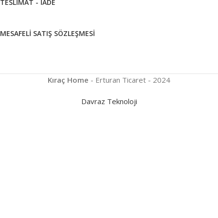
TESLIMAT - İADE
MESAFELI SATIŞ SÖZLEŞMESI
Kıraç Home
- Erturan Ticaret - 2024
Davraz Teknoloji
UZDOLAPLARI
 DERIN
ONDURUCULAR