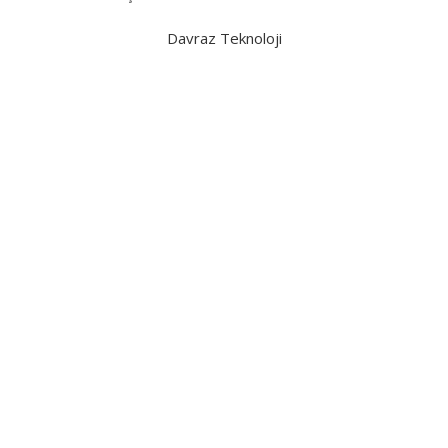
Davraz Teknoloji
UZDOLAPLARI
 DERIN
ONDURUCULAR