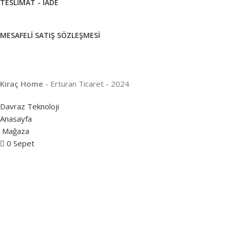
TESLIMAT - İADE
MESAFELI SATIŞ SÖZLEŞMESI
Kıraç Home
- Erturan Ticaret - 2024
Davraz Teknoloji
Anasayfa
Mağaza
UZDOLAPLARI
0
Sepet
 DERIN
ONDURUCULAR