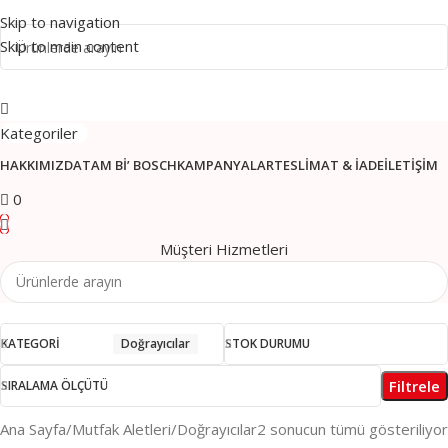
Skip to navigation
Skip to main content
Kategoriler
HAKKIMIZDA
TAM BI’ BOSCH
KAMPANYALAR
TESLIMAT & İADE
İLETIŞIM
0
Müşteri Hizmetleri
KATEGORI
Doğrayıcılar
STOK DURUMU
Filtrele
SIRALAMA ÖLÇÜTÜ
Ana Sayfa
Mutfak Aletleri
Doğrayıcılar
2 sonucun tümü gösteriliyor