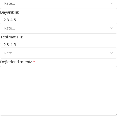
Dayanıklılık
1
2
3
4
5
Teslimat Hızı
1
2
3
4
5
*
Değerlendirmeniz