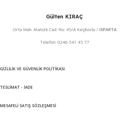
Gülten KIRAÇ
Orta Mah. Atatürk Cad. No: 45/A Keçiborlu /
ISPARTA
Telefon: 0246 541 45 77
GIZLILIK VE GÜVENLIK POLITIKASI
TESLIMAT - İADE
MESAFELI SATIŞ SÖZLEŞMESI