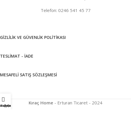
Telefon: 0246 541 45 77
GIZLILIK VE GÜVENLIK POLITIKASI
TESLIMAT - İADE
MESAFELI SATIŞ SÖZLEŞMESI
Kıraç Home
- Erturan Ticaret - 2024
asayfa
Mağaza
Sepet
Davraz Teknoloji