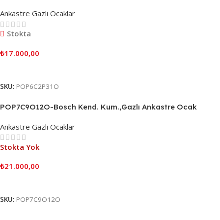
Ankastre Gazlı Ocaklar
Stokta
₺
17.000,00
Sepete Ekle
SKU:
POP6C2P31O
POP7C9O12O-Bosch Kend. Kum.,Gazlı Ankastre Ocak
Ankastre Gazlı Ocaklar
Stokta Yok
₺
21.000,00
Devamını Oku
SKU:
POP7C9O12O