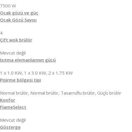
7500 W
Ocak gözü ve güç
Ocak Gözü Sayısı
4
Çift wok brülör
Mevcut değil
Isıtma elemanlarının gücü
1 x 1.0 KW, 1 x 3.0 KW, 2 x 1.75 KW
Pişirme bölgesi tipi
Normal brülör, Normal brülör, Tasarruflu brülör, Güçlü brülör
Konfor
FlameSelect
Mevcut değil
Gösterge