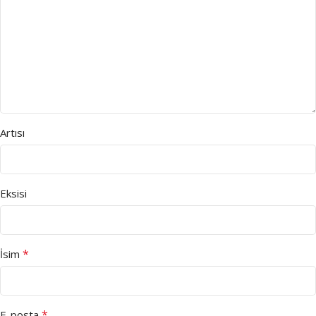
Artısı
Eksisi
*
İsim
*
E-posta