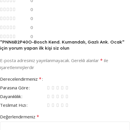
0
0
0
0
0
“PNN6B2P40O-Bosch Kend. Kumandalı, Gazlı Ank. Ocak”
için yorum yapan ilk kişi siz olun
*
E-posta adresiniz yayınlanmayacak.
Gerekli alanlar
ile
işaretlenmişlerdir
*
Derecelendirmeniz
Parasına Göre
Dayanıklılık
Teslimat Hızı
*
Değerlendirmeniz