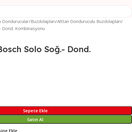
n Dondurucular
Buzdolapları
Alttan Donduruculu Buzdolapları
- Dond. Kombinasyonu
sch Solo Soğ.- Dond.
Sepete Ekle
Satın Al
sine Ekle