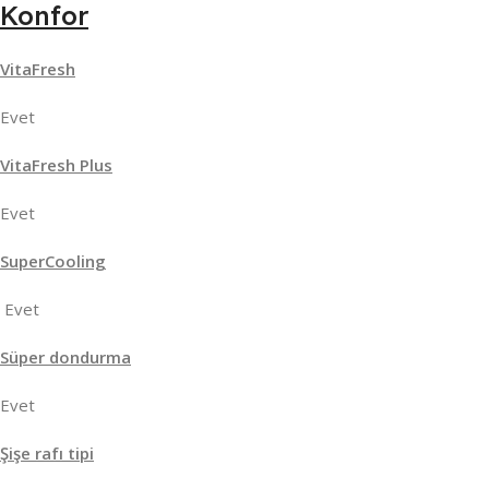
Konfor
VitaFresh
Evet
VitaFresh Plus
Evet
SuperCooling
Evet
Süper dondurma
Evet
Şişe rafı tipi