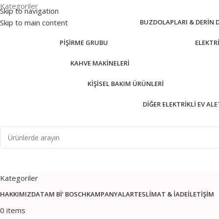
Kategoriler
Skip to navigation
Skip to main content
BUZDOLAPLARI & DERIN
PIŞIRME GRUBU
ELEKTR
KAHVE MAKINELERI
KIŞISEL BAKIM ÜRÜNLERI
DIĞER ELEKTRIKLI EV AL
Kategoriler
HAKKIMIZDA
TAM BI’ BOSCH
KAMPANYALAR
TESLIMAT & İADE
İLETIŞIM
0
items