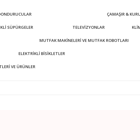
 DONDURUCULAR
ÇAMAŞIR & KUR
IKLI SÜPÜRGELER
TELEVIZYONLAR
KLI
MUTFAK MAKINELERI VE MUTFAK ROBOTLARI
ELEKTRIKLI BISIKLETLER
ETLERI VE ÜRÜNLER