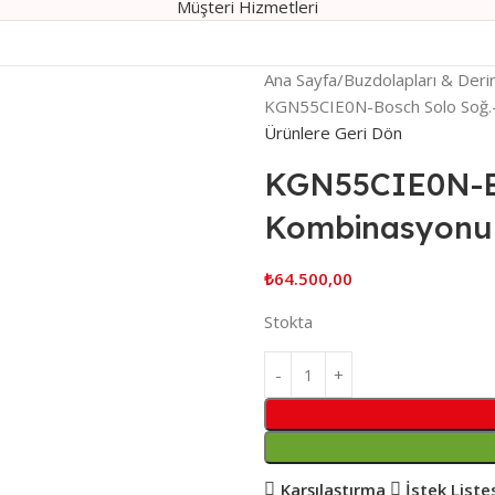
Müşteri Hizmetleri
Ana Sayfa
Buzdolapları & Deri
KGN55CIE0N-Bosch Solo Soğ.
Ürünlere Geri Dön
KGN55CIE0N-Bo
Kombinasyonu
₺
64.500,00
Stokta
Karşılaştırma
İstek Liste