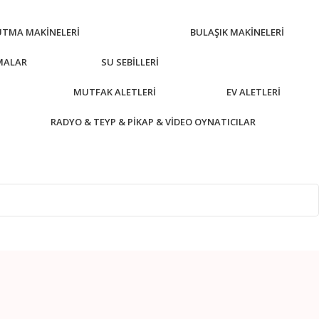
UTMA MAKINELERI
BULAŞIK MAKINELERI
MALAR
SU SEBILLERI
MUTFAK ALETLERI
EV ALETLERI
RADYO & TEYP & PIKAP & VIDEO OYNATICILAR