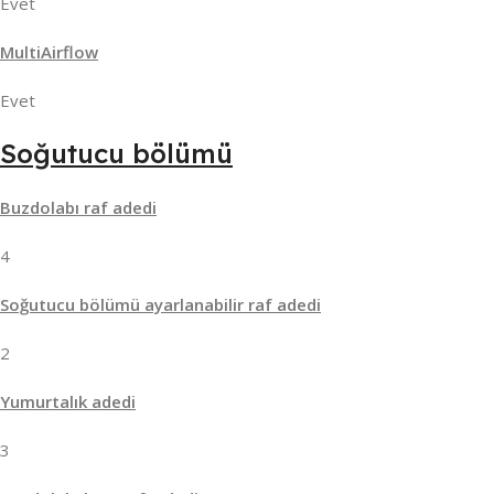
Evet
MultiAirflow
Evet
Soğutucu bölümü
Buzdolabı raf adedi
4
Soğutucu bölümü ayarlanabilir raf adedi
2
Yumurtalık adedi
3