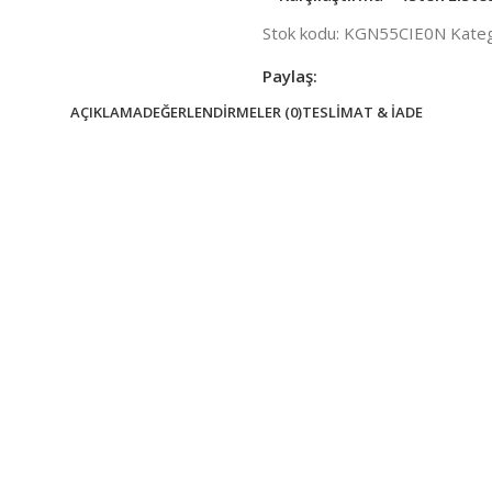
Stok kodu:
KGN55CIE0N
Kateg
Paylaş:
AÇIKLAMA
DEĞERLENDIRMELER (0)
TESLIMAT & İADE