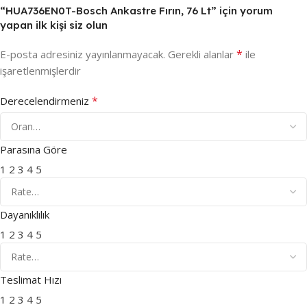
“HUA736EN0T-Bosch Ankastre Fırın, 76 Lt” için yorum
yapan ilk kişi siz olun
*
E-posta adresiniz yayınlanmayacak.
Gerekli alanlar
ile
işaretlenmişlerdir
*
Derecelendirmeniz
Parasına Göre
1
2
3
4
5
Dayanıklılık
1
2
3
4
5
Teslimat Hızı
1
2
3
4
5