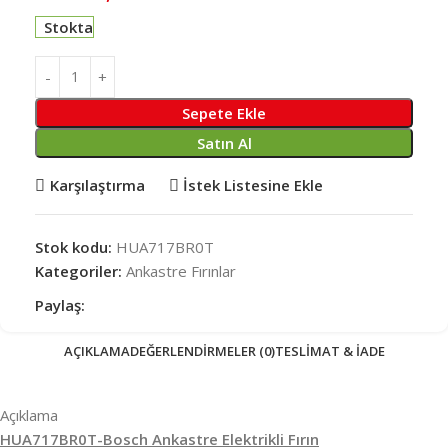
Stokta
Sepete Ekle
Satın Al
Karşılaştırma
İstek Listesine Ekle
Stok kodu:
HUA717BR0T
Kategoriler:
Ankastre Fırınlar
Paylaş:
AÇIKLAMA
DEĞERLENDIRMELER (0)
TESLIMAT & İADE
Açıklama
HUA717BR0T-Bosch Ankastre Elektrikli Fırın