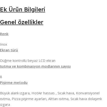
Ek Ürün Bilgileri
Genel özellikler
Renk
Inox
Ekran türü
Düğme kontrollü beyaz LCD ekran
Isıtma ve kombinasyon modlarının sayısı
8
Pişirme metodu
Büyük alanlı ızgara, HotAir hassas , Sıcak hava, Konvansiyonel
ısıtma, Pizza pişirme ayarları, Alttan ısıtma, Sıcak hava dolaşımlı
ızgara