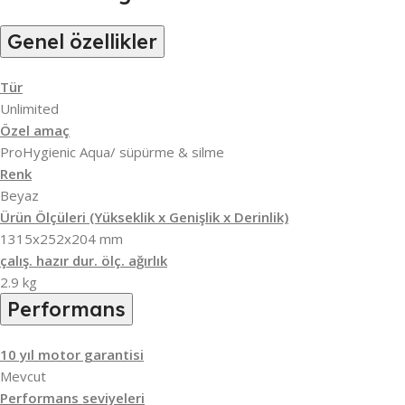
Genel özellikler
Tür
Unlimited
Özel amaç
ProHygienic Aqua/ süpürme & silme
Renk
Beyaz
Ürün Ölçüleri (Yükseklik x Genişlik x Derinlik)
1315x252x204 mm
çalış. hazır dur. ölç. ağırlık
2.9 kg
Performans
10 yıl motor garantisi
Mevcut
Performans seviyeleri