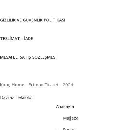
GIZLILIK VE GÜVENLIK POLITIKASI
TESLIMAT - İADE
MESAFELI SATIŞ SÖZLEŞMESI
Kıraç Home
- Erturan Ticaret - 2024
Davraz Teknoloji
Anasayfa
Mağaza
UZDOLAPLARI
 DERIN
Sepet